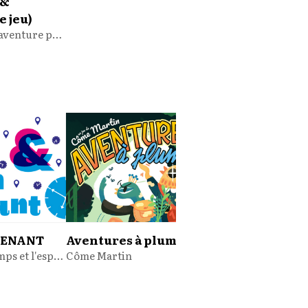
 &
e jeu)
Un petit jeu d'aventure pour accompagner l'album du même nom
NTENANT
Aventures à plumes
Pendant ce temp
Explorez le temps et l'espace avec deux jeux de rôle expérimentaux !
Côme Martin
dans le métro