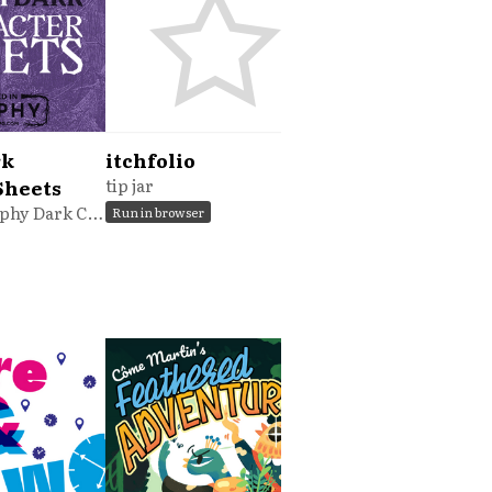
rk
itchfolio
Sheets
tip jar
Unofficial Trophy Dark Character Sheets
Run in browser