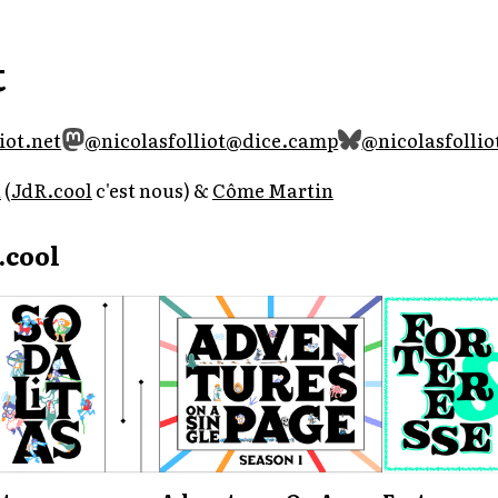
t
iot.net
@nicolasfolliot@dice.camp
@nicolasfolliot
n
(
JdR.cool
c'est nous) &
Côme Martin
.cool