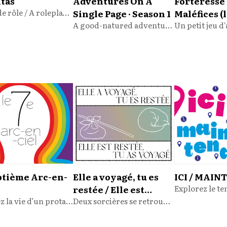
itas
Adventures On A
Forteresse
Un jeu de rôle / A roleplaying game
Single Page · Season 1
Maléfices (l
A good-natured adventures collection
ptième Arc-en-
Elle a voyagé, tu es
ICI / MAI
restée / Elle est
Explorez la vie d’un protagoniste, de son enfance à sa mort, à travers six scènes de voyages estivaux.
restée, tu as voyagé
Deux sorcières se retrouvent, 30 ans après leur dernière aventure.