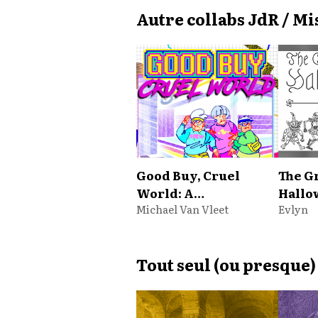
Autre collabs JdR / M
Good Buy, Cruel
The Gr
World: A
Hallo
Brindlewood Bay
Michael Van Vleet
Proce
Evlyn
Mystery
Tout seul (ou presque)