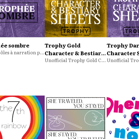
ée sombre
Trophy Gold
Trophy Da
Jeu de rôles à narration partagée
Character & Bestiary
Character 
Sheets
Unofficial Trophy Gold Character & Bestiary Sheets