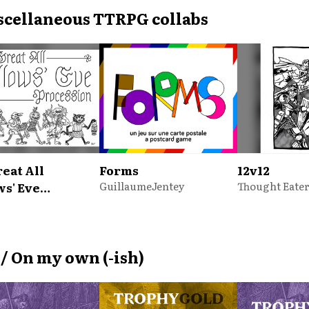
iscellaneous TTRPG collabs
eat All
Forms
12v12
ws' Eve
GuillaumeJentey
Thought Eate
ssion
 / On my own (-ish)