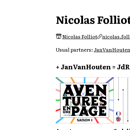
Nicolas Follio
Nicolas Folliot
nicolas.foll
Usual partners:
JanVanHoute
+ JanVanHouten = JdR