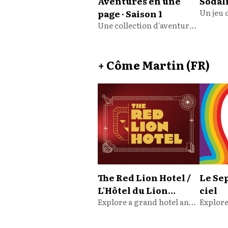
Aventures en une
Sodal
page · Saison 1
Une collection d'aventures bon enfant
+ Côme Martin (FR)
The Red Lion Hotel /
Le Se
L'Hôtel du Lion
ciel
rouge
Explore a grand hotel and meet the people inside!