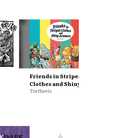
Friends in Striped
La jardin des
r
Clothes and Shiny
dévotions - Jeu 
Armours
Torthevic
rôle solo